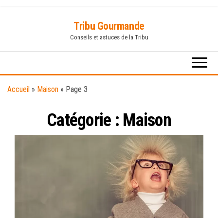
Skip
Tribu Gourmande
to
Conseils et astuces de la Tribu
the
content
Accueil
»
Maison
»
Page 3
Catégorie :
Maison