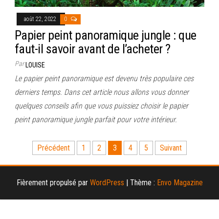
août 22, 2022
0
Papier peint panoramique jungle : que
faut-il savoir avant de l’acheter ?
Par
LOUISE
Le papier peint panoramique est devenu très populaire ces
derniers temps. Dans cet article nous allons vous donner
quelques conseils afin que vous puissiez choisir le papier
peint panoramique jungle parfait pour votre intérieur.
Pagination
Précédent
1
2
3
4
5
Suivant
des
publications
Fièrement propulsé par
WordPress
|
Thème :
Envo Magazine