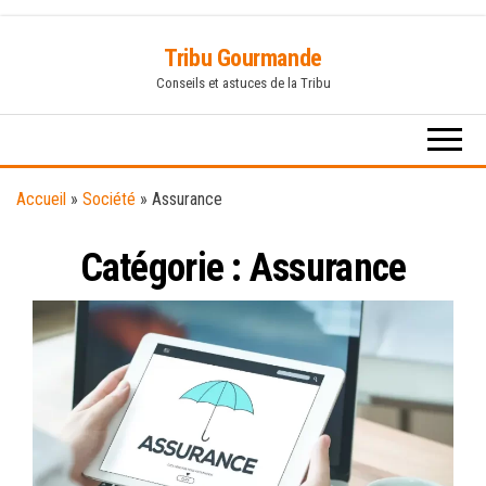
Skip
Tribu Gourmande
to
Conseils et astuces de la Tribu
the
content
Accueil
»
Société
»
Assurance
Catégorie :
Assurance