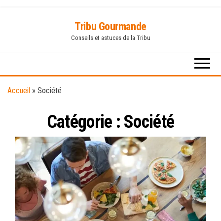
Skip
Tribu Gourmande
to
Conseils et astuces de la Tribu
the
content
Accueil
»
Société
Catégorie :
Société