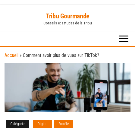
Skip
Tribu Gourmande
to
Conseils et astuces de la Tribu
the
content
Accueil
»
Comment avoir plus de vues sur TikTok?
Catégorie
Digital
Société