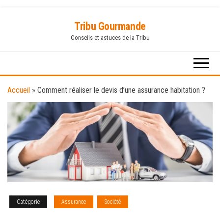
Skip
Tribu Gourmande
to
Conseils et astuces de la Tribu
the
content
Accueil
»
Comment réaliser le devis d’une assurance habitation ?
Catégorie
Assurance
Société