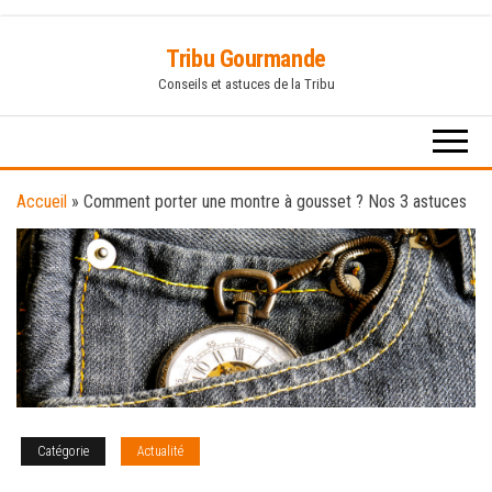
Skip
Tribu Gourmande
to
Conseils et astuces de la Tribu
the
content
Accueil
»
Comment porter une montre à gousset ? Nos 3 astuces
Catégorie
Actualité